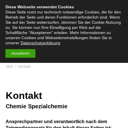
Diese Webseite verwendet Cookies
English
Deutsch
Menü
Search:
Diese Seite nutzt nur technisch notwendige Cookies, die für den
Betrieb der Seite und deren Funktionen erforderlich sind. Wenn
Sie auf der Seite weitersurfen, stimmen Sie der Cookie-Nutzung
zu. Sie können nun Ihre Einwilligung per Klick auf die
Schaltfläche "Akzeptieren" erteilen. Mehr Informationen zu
Chemie Spezialchemie
unseren Cookies und Webseiteneinstellungen finden Sie in
unserer
Über 200 Spezialchemikalien und Premiumprodukte
Datenschutzerklärung
Akzeptieren
Sie befinden sich hier:
Start
Kontakt
Kontakt
Chemie Spezialchemie
Ansprechpartner und verantwortlich nach dem
Telemediengesetz für den Inhalt dieser Seiten ist: