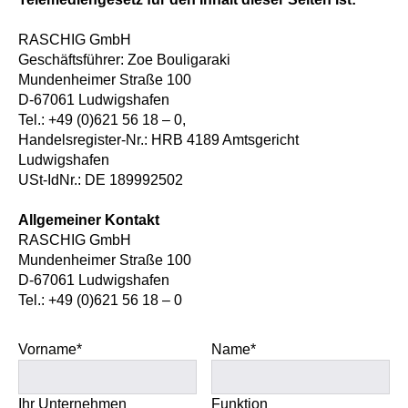
RASCHIG GmbH
Geschäftsführer: Zoe Bouligaraki
Mundenheimer Straße 100
D-67061 Ludwigshafen
Tel.: +49 (0)621 56 18 – 0,
Handelsregister-Nr.: HRB 4189 Amtsgericht
Ludwigshafen
USt-IdNr.: DE 189992502
Allgemeiner Kontakt
RASCHIG GmbH
Mundenheimer Straße 100
D-67061 Ludwigshafen
Tel.: +49 (0)621 56 18 – 0
Vorname*
Name*
Bitte lasse dieses Feld leer.
Bitte lasse dieses Feld leer.
Ihr Unternehmen
Funktion