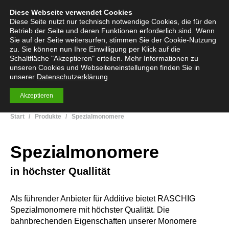
Diese Webseite verwendet Cookies
English
Deutsch
Menü
Search:
Diese Seite nutzt nur technisch notwendige Cookies, die für den
Betrieb der Seite und deren Funktionen erforderlich sind. Wenn
Sie auf der Seite weitersurfen, stimmen Sie der Cookie-Nutzung
zu. Sie können nun Ihre Einwilligung per Klick auf die
Schaltfläche "Akzeptieren" erteilen. Mehr Informationen zu
Chemie Spezialchemie
unseren Cookies und Webseiteneinstellungen finden Sie in
unserer
Über 200 Spezialchemikalien und Premiumprodukte
Datenschutzerklärung
Akzeptieren
Sie befinden sich hier:
Start
Produkte
Spezialmonomere
Spezialmonomere
in höchster Quallität
Als führender Anbieter für Additive bietet RASCHIG
Spezialmonomere mit höchster Qualität. Die
bahnbrechenden Eigenschaften unserer Monomere