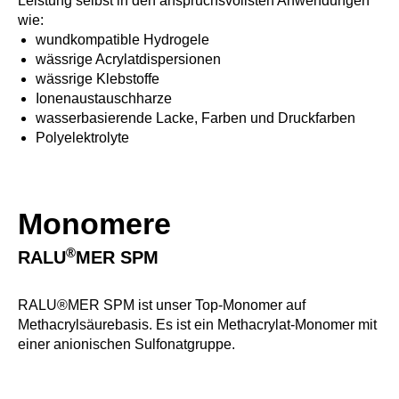
Leistung selbst in den anspruchsvollsten Anwendungen
wie:
wundkompatible Hydrogele
wässrige Acrylatdispersionen
wässrige Klebstoffe
Ionenaustauschharze
wasserbasierende Lacke, Farben und Druckfarben
Polyelektrolyte
Monomere
®
RALU
MER SPM
RALU®MER SPM ist unser Top-Monomer auf
Methacrylsäurebasis. Es ist ein Methacrylat-Monomer mit
einer anionischen Sulfonatgruppe.