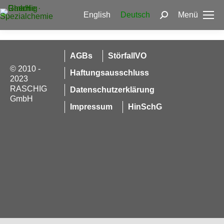
English
Deutsch
Menü
Search:
AGBs
StörfallVO
© 2010 -
Haftungsausschluss
2023
RASCHIG
Datenschutzerklärung
GmbH
Impressum
HinSchG